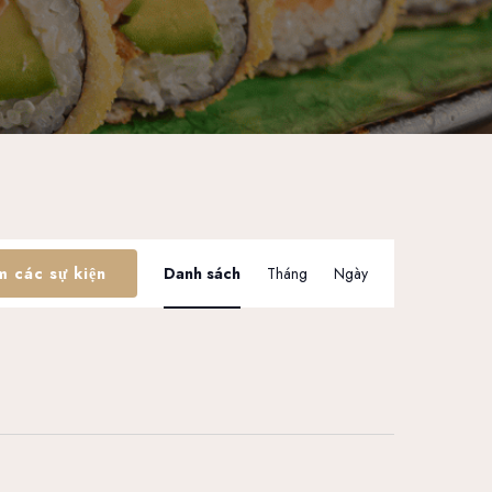
S
m các sự kiện
Danh sách
Tháng
Ngày
ự
k
i