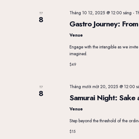
ệ
Tháng 10 12, 2025 @ 12:00 sáng
-
T
T7
8
Gastro Journey: From 
n
Venue
Engage with the intangible as we invit
imagined.
T
$49
Tháng mười một 20, 2025 @ 12:00 s
T7
ì
8
Samurai Night: Sake a
Venue
m
Step beyond the threshold of the ordi
$15