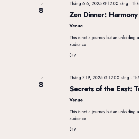
c
Tháng 6 6, 2025 @ 12:00 sáng
-
Thá
bởi
T7
8
từ
Zen Dinner: Harmony 
Khóa.
s
Venue
This is not a journey but an unfolding
audience
ự
$19
Tháng 7 19, 2025 @ 12:00 sáng
-
Thá
T7
k
8
Secrets of the East: T
Venue
i
This is not a journey but an unfolding
audience
$19