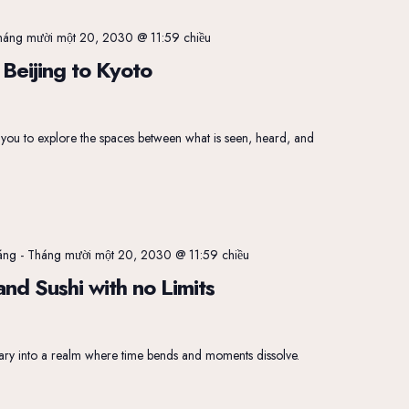
háng mười một 20, 2030 @ 11:59 chiều
Beijing to Kyoto
e you to explore the spaces between what is seen, heard, and
áng
-
Tháng mười một 20, 2030 @ 11:59 chiều
nd Sushi with no Limits
nary into a realm where time bends and moments dissolve.