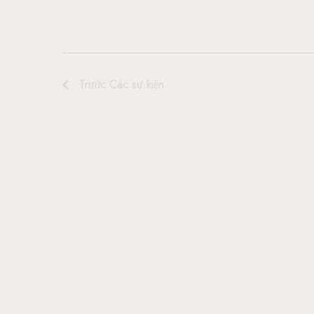
k
Trước
Các sự kiện
i
ế
m