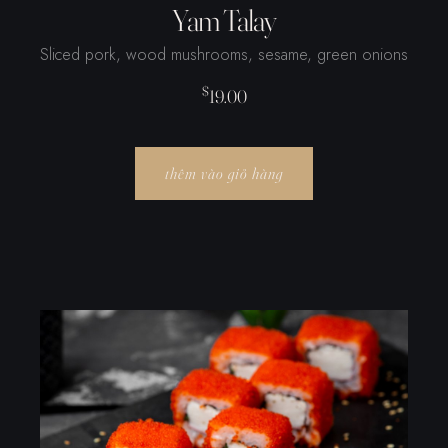
Yam Talay
Sliced ​​pork, wood mushrooms, sesame, green onions
$
19.00
thêm vào giỏ hàng