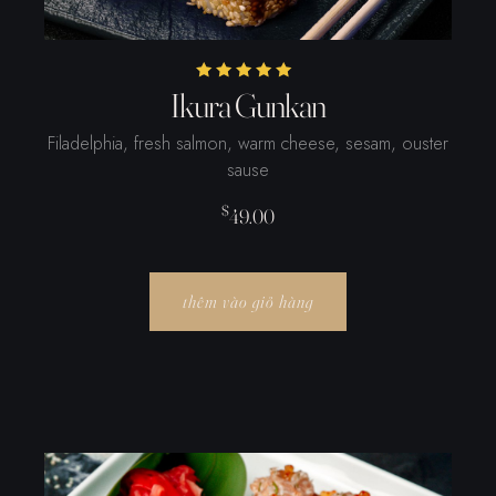
Được xếp hạng
Ikura Gunkan
5.00
5 sao
Filadelphia, fresh salmon, warm cheese, sesam, ouster
sause
$
49.00
thêm vào giỏ hàng