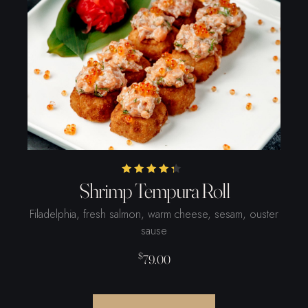
Được xếp
Shrimp Tempura Roll
hạng
4.00
5 sao
Filadelphia, fresh salmon, warm cheese, sesam, ouster
sause
$
79.00