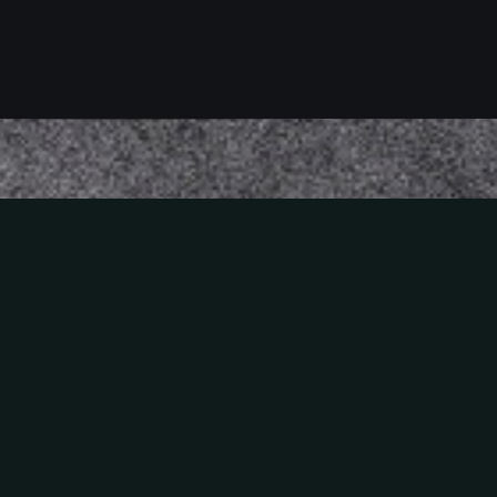
Mikado Altstadt
Our Address:
Neumarkt 1, 01067 Dresden, Germany