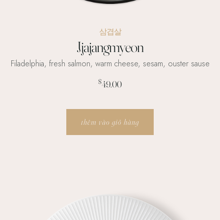
삼겹살
Jjajangmyeon
Filadelphia, fresh salmon, warm cheese, sesam, ouster sause
$
49.00
thêm vào giỏ hàng