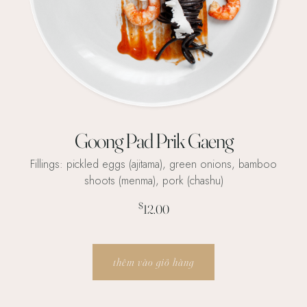
Goong Pad Prik Gaeng
Fillings: pickled eggs (ajitama), green onions, bamboo
shoots (menma), pork (chashu)
$
12.00
thêm vào giỏ hàng