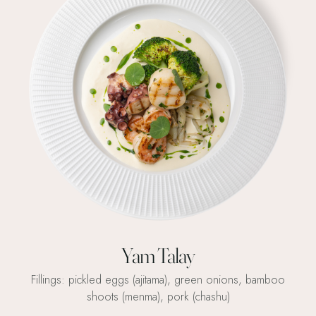
Yam Talay
Fillings: pickled eggs (ajitama), green onions, bamboo
shoots (menma), pork (chashu)