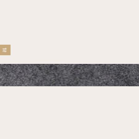
Mikado Altstadt
Our Address:
Neumarkt 1, 01067 Dresden, Germany