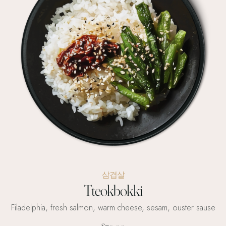
삼겹살
Tteokbokki
Filadelphia, fresh salmon, warm cheese, sesam, ouster sause