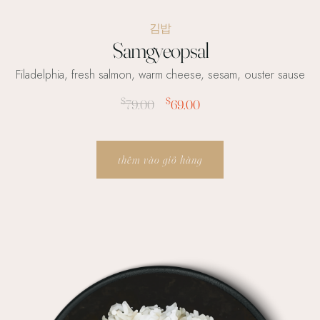
김밥
Samgyeopsal
Filadelphia, fresh salmon, warm cheese, sesam, ouster sause
$
$
79.00
69.00
thêm vào giỏ hàng