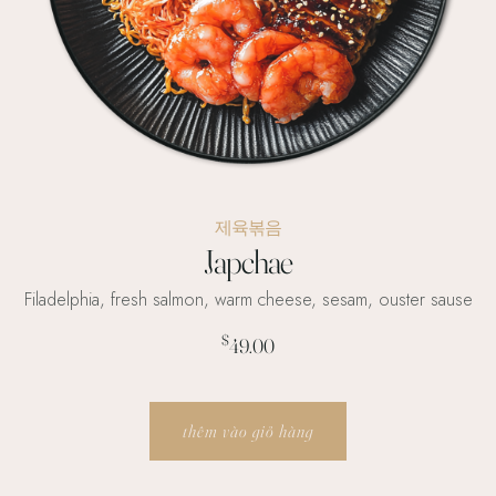
제육볶음
Japchae
Filadelphia, fresh salmon, warm cheese, sesam, ouster sause
$
49.00
thêm vào giỏ hàng