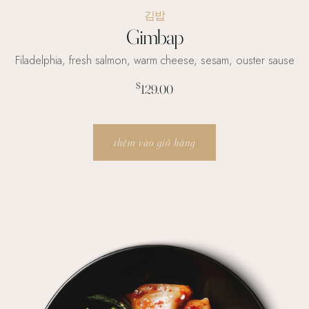
김밥
Gimbap
Filadelphia, fresh salmon, warm cheese, sesam, ouster sause
$
129.00
thêm vào giỏ hàng