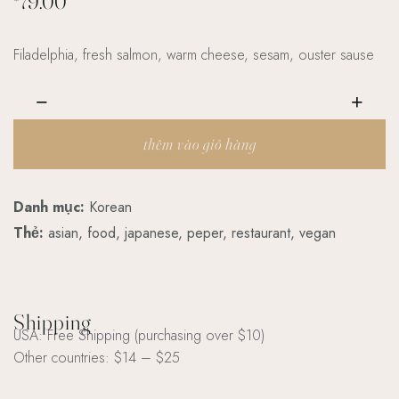
79.00
Filadelphia, fresh salmon, warm cheese, sesam, ouster sause
thêm vào giỏ hàng
Danh mục:
Korean
Thẻ:
asian
,
food
,
japanese
,
peper
,
restaurant
,
vegan
Shipping
USA: Free Shipping (purchasing over $10)
Other countries: $14 – $25