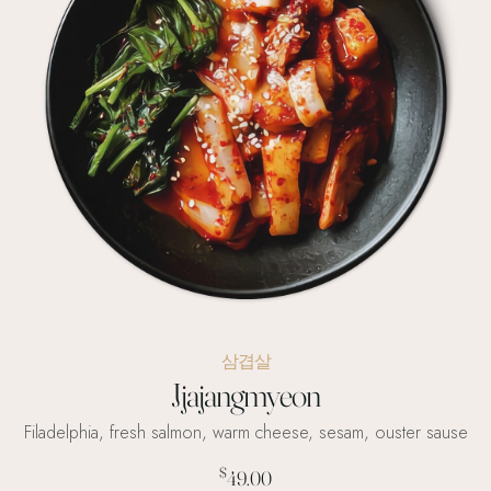
삼겹살
Jjajangmyeon
Filadelphia, fresh salmon, warm cheese, sesam, ouster sause
$
49.00