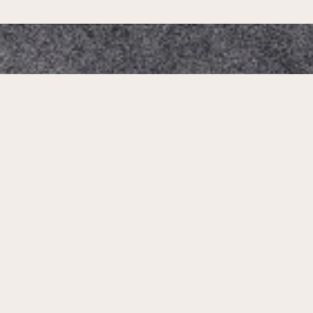
Mikado Altstadt
Our Address:
Neumarkt 1, 01067 Dresden, Germany
Phone Number:
+4935184385558