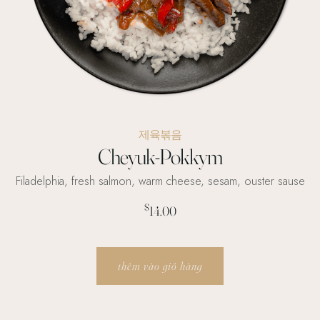
제육볶음
Cheyuk-Pokkym
Filadelphia, fresh salmon, warm cheese, sesam, ouster sause
$
14.00
thêm vào giỏ hàng