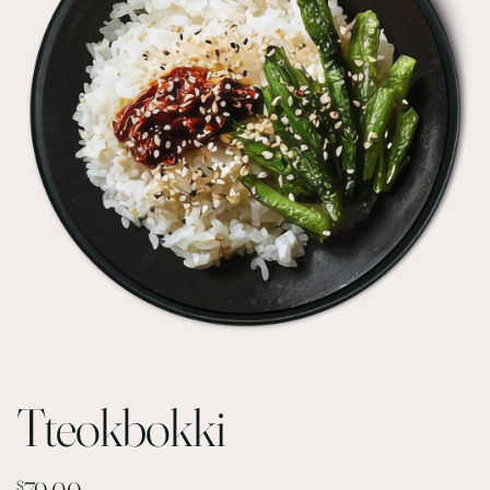
Tteokbokki
$