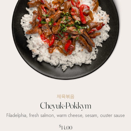
제육볶음
Cheyuk-Pokkym
Filadelphia, fresh salmon, warm cheese, sesam, ouster sause
$
14.00