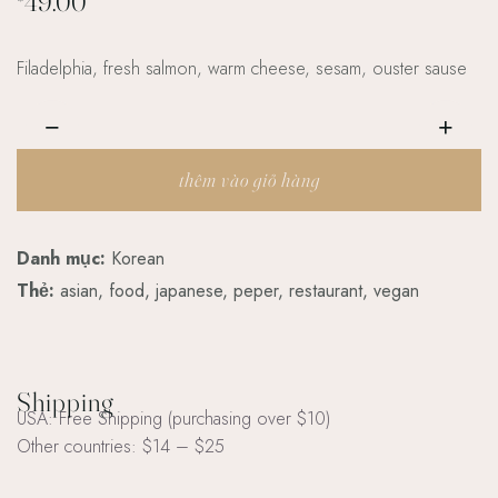
49.00
Filadelphia, fresh salmon, warm cheese, sesam, ouster sause
thêm vào giỏ hàng
Danh mục:
Korean
Thẻ:
asian
,
food
,
japanese
,
peper
,
restaurant
,
vegan
Shipping
USA: Free Shipping (purchasing over $10)
Other countries: $14 – $25