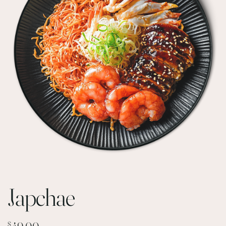
Japchae
$