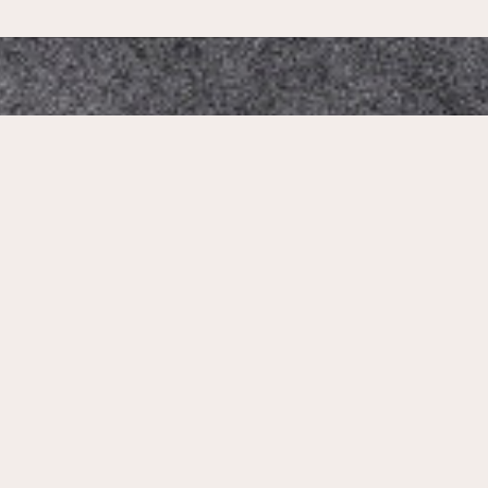
Mikado Altstadt
Our Address:
Neumarkt 1, 01067 Dresden, Germany
Phone Number:
+4935184385558