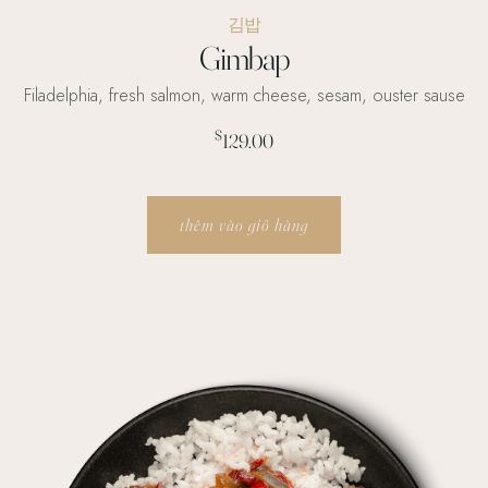
김밥
Gimbap
Filadelphia, fresh salmon, warm cheese, sesam, ouster sause
$
129.00
thêm vào giỏ hàng