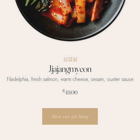
삼겹살
Jjajangmyeon
Filadelphia, fresh salmon, warm cheese, sesam, ouster sause
$
49.00
thêm vào giỏ hàng